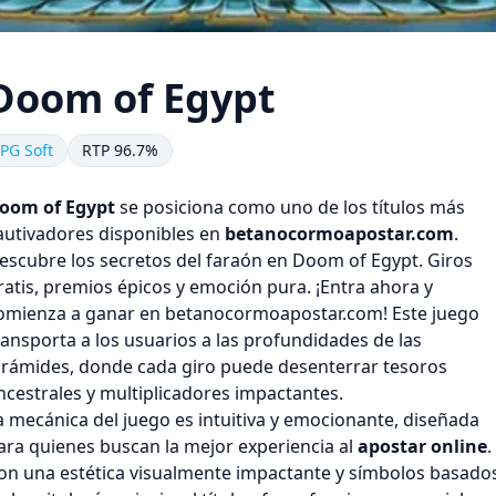
▶
Doom of Egypt
PG Soft
RTP 96.7%
oom of Egypt
se posiciona como uno de los títulos más
autivadores disponibles en
betanocormoapostar.com
.
escubre los secretos del faraón en Doom of Egypt. Giros
ratis, premios épicos y emoción pura. ¡Entra ahora y
omienza a ganar en betanocormoapostar.com! Este juego
ransporta a los usuarios a las profundidades de las
irámides, donde cada giro puede desenterrar tesoros
ncestrales y multiplicadores impactantes.
a mecánica del juego es intuitiva y emocionante, diseñada
ara quienes buscan la mejor experiencia al
apostar online
.
on una estética visualmente impactante y símbolos basado