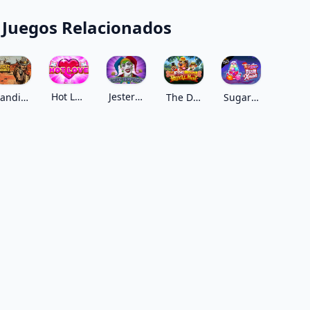
Juegos Relacionados
Jester Temptation
Hot Love
Bandit Gambit
The Dog House - Royal Hunt
Sugar Rush Xmas™