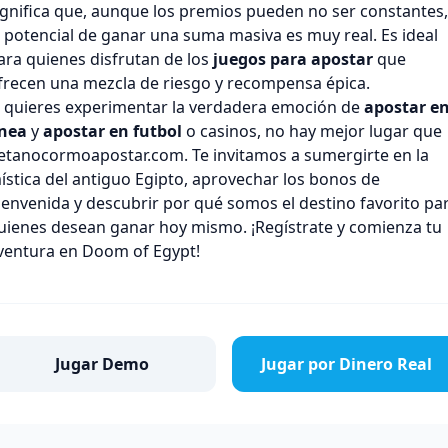
ignifica que, aunque los premios pueden no ser constantes,
l potencial de ganar una suma masiva es muy real. Es ideal
ara quienes disfrutan de los
juegos para apostar
que
frecen una mezcla de riesgo y recompensa épica.
i quieres experimentar la verdadera emoción de
apostar e
inea
y
apostar en futbol
o casinos, no hay mejor lugar que
etanocormoapostar.com. Te invitamos a sumergirte en la
ística del antiguo Egipto, aprovechar los bonos de
ienvenida y descubrir por qué somos el destino favorito pa
uienes desean ganar hoy mismo. ¡Regístrate y comienza tu
ventura en Doom of Egypt!
Jugar Demo
Jugar por Dinero Real