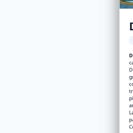
D
c
D
g
c
t
p
a
L
p
C