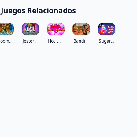
Juegos Relacionados
Doom of Egypt
Jester Temptation
Hot Love
Bandit Gambit
Sugar Rush Xmas™