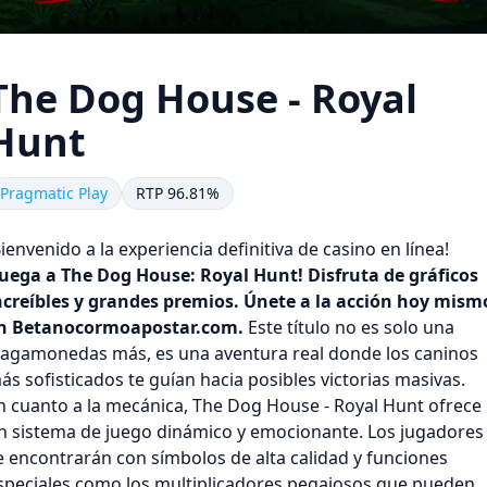
▶
The Dog House - Royal
Hunt
Pragmatic Play
RTP 96.81%
Bienvenido a la experiencia definitiva de casino en línea!
Juega a The Dog House: Royal Hunt! Disfruta de gráficos
ncreíbles y grandes premios. Únete a la acción hoy mism
n Betanocormoapostar.com.
Este título no es solo una
ragamonedas más, es una aventura real donde los caninos
ás sofisticados te guían hacia posibles victorias masivas.
n cuanto a la mecánica, The Dog House - Royal Hunt ofrece
n sistema de juego dinámico y emocionante. Los jugadores
e encontrarán con símbolos de alta calidad y funciones
speciales como los multiplicadores pegajosos que pueden