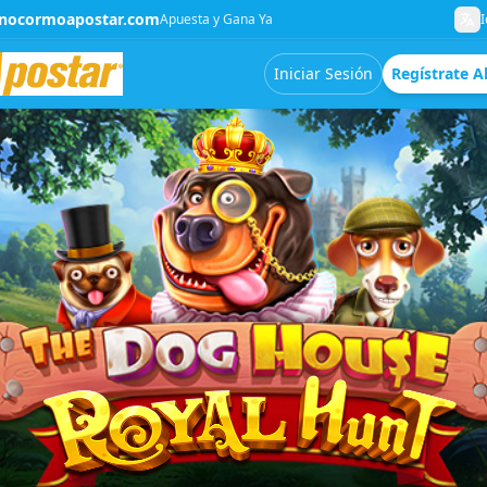
nocormoapostar.com
Apuesta y Gana Ya
Iniciar Sesión
Regístrate A